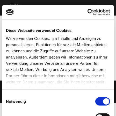
Diese Webseite verwendet Cookies
Hallo Welt!
von
david.miller75@gmx.de
|
Feb. 18, 2022
|
Wir verwenden Cookies, um Inhalte und Anzeigen zu
Allgemein
personalisieren, Funktionen für soziale Medien anbieten
zu können und die Zugriffe auf unsere Website zu
Willkommen bei WordPress. Dies ist dein erster
analysieren. Außerdem geben wir Informationen zu Ihrer
Beitrag. Bearbeite oder lösche ihn und beginne mit
Verwendung unserer Website an unsere Partner für
dem Schreiben!
soziale Medien, Werbung und Analysen weiter. Unsere
Partner führen diese Informationen möglicherweise mit
weiteren Daten zusammen, die Sie ihnen bereitgestellt
haben oder die sie im Rahmen Ihrer Nutzung der Dienste
gesammelt haben.
Datenschutz |
Impressum
Einwilligungsauswahl
Notwendig